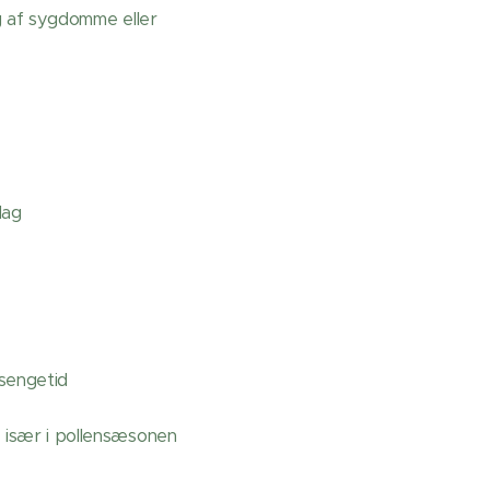
g af sygdomme eller
dag
sengetid
– især i pollensæsonen