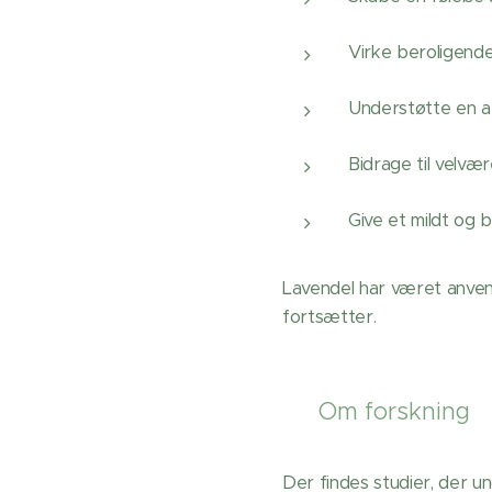
Virke beroligend
Understøtte en a
Bidrage til velvæ
Give et mildt og b
Lavendel har været anvend
fortsætter.
🔍 Om forskning
Der findes studier, der u