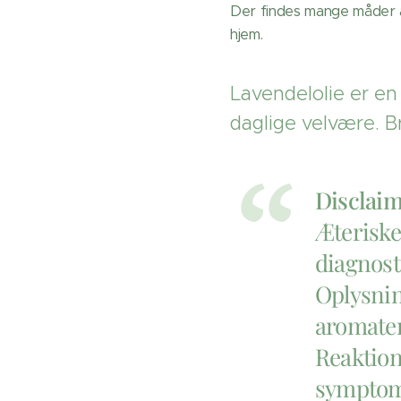
Der findes mange måder at
hjem.
Lavendelolie er en 
daglige velvære. 
Disclaim
Æteriske 
diagnost
Oplysnin
aromater
Reaktion
symptome