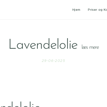
Hjem
Priser og K
Lavendelolie
læs
mere
29-06-2025