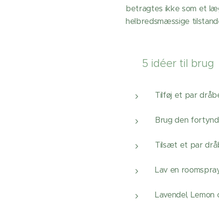
betragtes ikke som et læ
helbredsmæssige tilstand
💧 5 idéer til brug
Tilføj et par dråb
Brug den fortynde
Tilsæt et par drå
Lav en roomspray
Lavendel, Lemon o