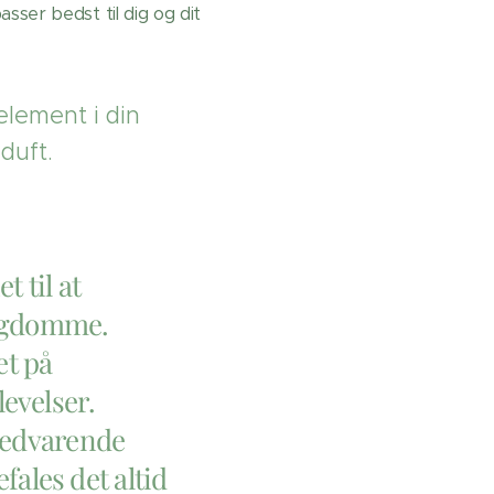
sser bedst til dig og dit
element i din
duft.
t til at
sygdomme.
et på
evelser.
 vedvarende
ales det altid