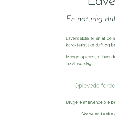
🌿 Lave
En naturlig duf
Lavendelolie er en af de 
karakteristiske duft og br
Mange oplever, at lavende
travl hverdag.
🌸 Oplevede forde
Brugere af lavendelolie be
Skabe en følelse 