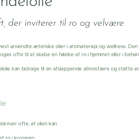
ndelolie
t, der inviterer til ro og velvære
mest anvendte æteriske olier i aromaterapi og wellness. Den e
uges ofte til at skabe en følelse af ro i hjemmet eller i behan
lolie kan bidrage til en afslappende atmosfære og støtte en 
le
skriver ofte, at olien kan:
af ro i kroppen